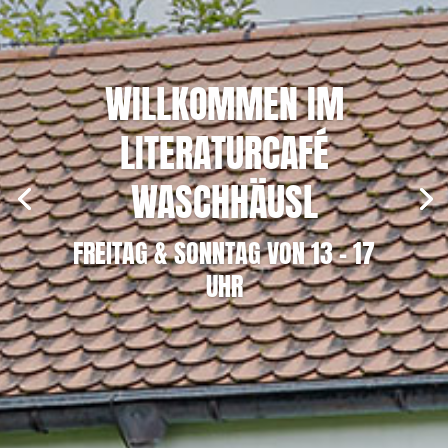
WILLKOMMEN IM
LITERATURCAFÉ
WASCHHÄUSL
FREITAG & SONNTAG VON 13 – 17
UHR