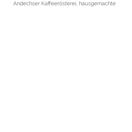
Andechser Kaffeerösterei, hausgemachte
Kuchen sowie Getränke und Milch in Bio-
Qualität.
Wir sind auf der Suche nach weiteren
Servicekräften, die unseren Cafébetrieb
ehrenamtlich unterstützen. Kommen Sie
doch einmal unverbindlich in unserem
Café vorbei oder mailen Sie sich uns:
vorstand@literaturcafe-
waschhaeusl.de
Wir freuen uns auf Sie!