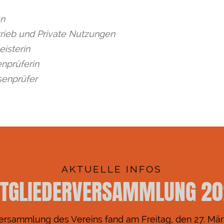
en
rieb und Private Nutzungen
isterin
enprüferin
senprüfer
AKTUELLE INFOS
TGLIEDERVERSAMMLUNG 2
versammlung des Vereins fand am Freitag, den 27. März 