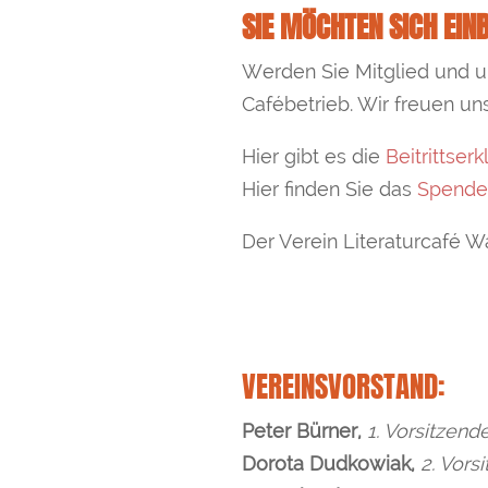
SIE MÖCHTEN SICH EIN
Werden Sie Mitglied und un
Cafébetrieb. Wir freuen uns
Hier gibt es die
Beitrittser
Hier finden Sie das
Spende
Der Verein Literaturcafé W
VEREINSVORSTAND:
Peter Bürner,
1. Vorsitzend
Dorota Dudkowiak,
2. Vors