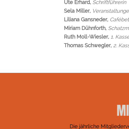
Ute Erhard,
Schriftführerin
Sela Miller,
Veranstaltung
Liliana Gansneder,
Cafébet
Miriam Dühnforth,
Schatzme
Ruth Moll-Wiesler,
1. Kass
Thomas Schwegler,
2. Kas
MI
Die jährliche Mitglieder