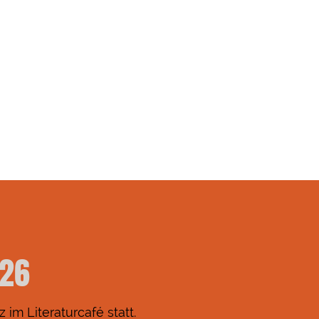
026
im Literaturcafé statt.